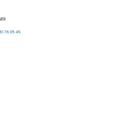
nza
61 76 05 45