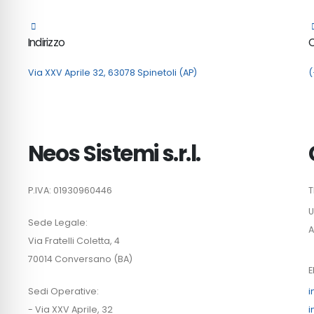
Indirizzo
Via XXV Aprile 32, 63078 Spinetoli (AP)
(
Neos Sistemi s.r.l.
P.IVA: 01930960446
T
U
Sede Legale:
A
Via Fratelli Coletta, 4
70014 Conversano (BA)
E
Sedi Operative:
i
- Via XXV Aprile, 32
i