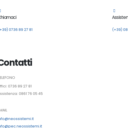
Chiamaci
Assiste
+39) 0736 89 27 81
(+39) 08
Contatti
ELEFONO
ffici: 0736 89 27 81
ssistenza: 0861 76 05 45
MAIL
nfo@neossistemi.it
nfo@pec.neossistemi.it